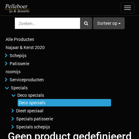
Navig
aan/u
Sorteer op
Alle Producten
Najaar & Kerst 2020
Schepijs
Patisserie
roomijs
Serviceproducten
Specials
Deco specials
Deco specials
Dieet speciaal
Specials patisserie
Specials schepijs
Geen product gedefinieerd