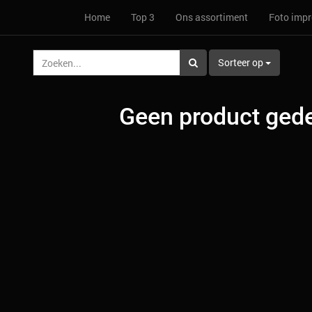
Home
Top 3
Ons assortiment
Foto impr
Sorteer op
Geen product gede