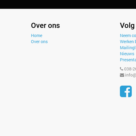
Over ons
Volg
Home
Neem co
Over ons
Werken b
Mailingl
Nieuws
Presenta
038-2
info@