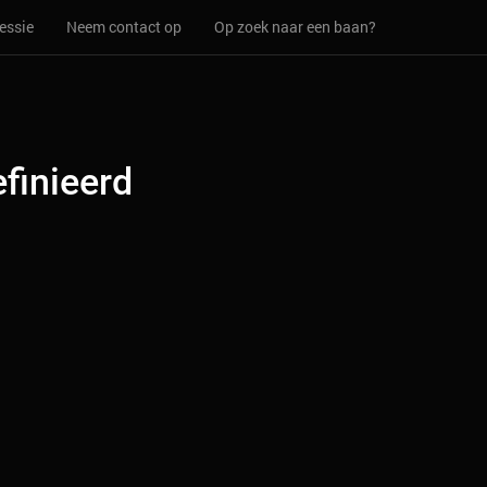
essie
Neem contact op
Op zoek naar een baan?
finieerd