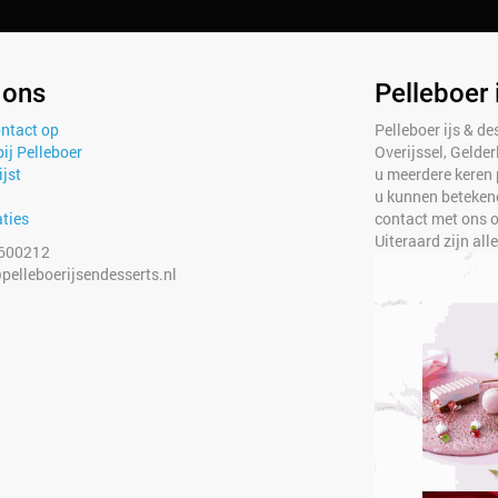
 ons
Pelleboer 
ntact op
Pelleboer ijs & des
ij Pelleboer
Overijssel, Gelde
ijst
u meerdere keren 
u kunnen betekene
ties
contact met ons op
Uiteraard zijn all
600212
pelleboerijsendesserts.nl