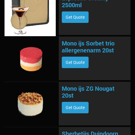
2500ml
Get Quote
Mono ijs Sorbet trio
allergenenarm 20st
Get Quote
Mono ijs ZG Nougat
20st
Get Quote
Sherbetijs Duindoorn