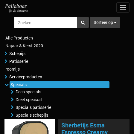
Navig
aan/u
Sorteer op
Alle Producten
Najaar & Kerst 2020
Schepijs
Patisserie
roomijs
Serviceproducten
Specials
Deco specials
Dieet speciaal
Specials patisserie
Specials schepijs
Sherbetijs Esma
Espresso Creamy