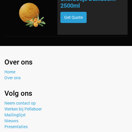
2500ml
Get Quote
Over ons
Home
Over ons
Volg ons
Neem contact op
Werken bij Pelleboer
Mailinglijst
Nieuws
Presentaties