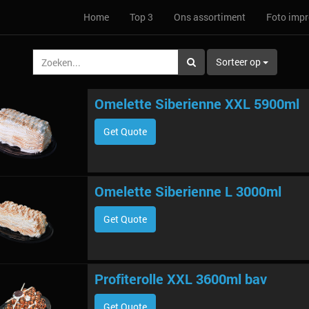
Home
Top 3
Ons assortiment
Foto impr
Sorteer op
Omelette Siberienne XXL 5900ml
Get Quote
Omelette Siberienne L 3000ml
Get Quote
Profiterolle XXL 3600ml bav
Get Quote