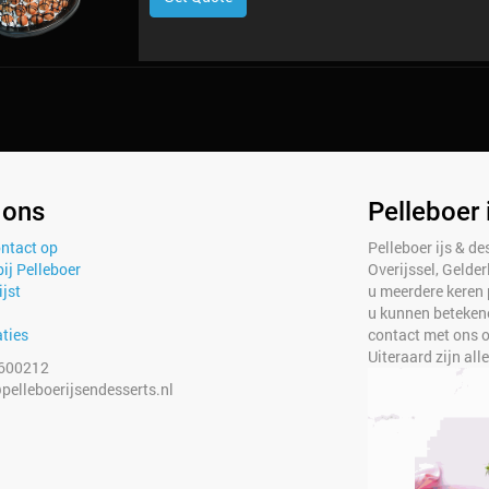
 ons
Pelleboer 
ntact op
Pelleboer ijs & des
ij Pelleboer
Overijssel, Gelde
ijst
u meerdere keren 
u kunnen betekene
ties
contact met ons op
Uiteraard zijn all
600212
pelleboerijsendesserts.nl