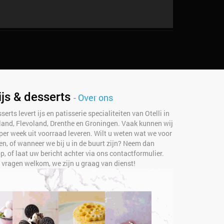
ijs & desserts
-
Over ons
serts levert ijs en patisserie specialiteiten van Otelli in
rland, Flevoland, Drenthe en Groningen. Vaak kunnen wij
per week uit voorraad leveren. Wilt u weten wat we voor
n, of wanneer we bij u in de buurt zijn? Neem dan
, of laat uw bericht achter via ons contactformulier.
e vragen welkom, we zijn u graag van dienst!