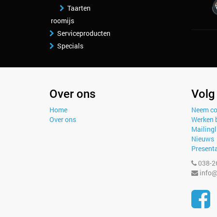
Taarten
roomijs
Serviceproducten
Specials
Over ons
Volg
Home
Neem co
Over ons
Werken b
Mailingl
Nieuws
Presenta
038-2
info@