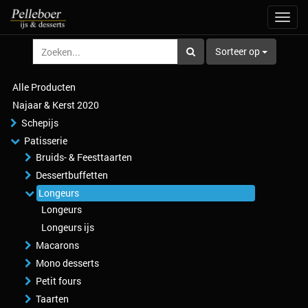
Navig
aan/u
Sorteer op
Alle Producten
Najaar & Kerst 2020
Schepijs
Patisserie
Bruids- & Feesttaarten
Dessertbuffetten
Longeurs
Longeurs
Longeurs ijs
Macarons
Mono desserts
Petit fours
Taarten