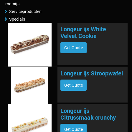
roomijs
Serviceproducten
Specials
Longeur ijs White
Velvet Cookie
Get Quote
Longeur ijs Stroopwafel
Get Quote
Longeur ijs
Citrussmaak crunchy
Get Quote