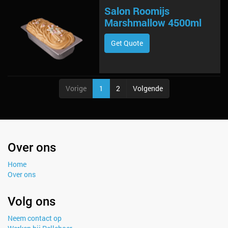
Salon Roomijs
Marshmallow 4500ml
Get Quote
Vorige
1
2
Volgende
Over ons
Home
Over ons
Volg ons
Neem contact op