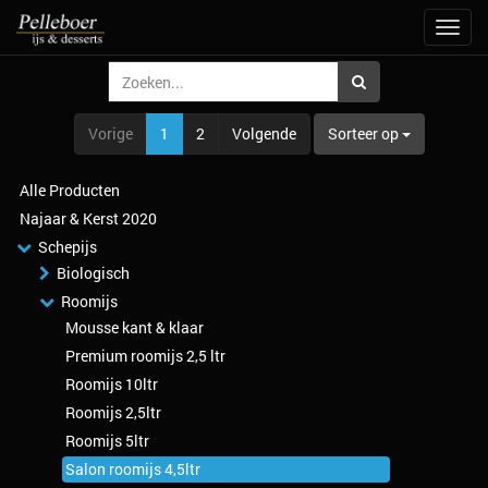
Navig
aan/u
Vorige
1
2
Volgende
Sorteer op
Alle Producten
Najaar & Kerst 2020
Schepijs
Biologisch
Roomijs
Mousse kant & klaar
Premium roomijs 2,5 ltr
Roomijs 10ltr
Roomijs 2,5ltr
Roomijs 5ltr
Salon roomijs 4,5ltr