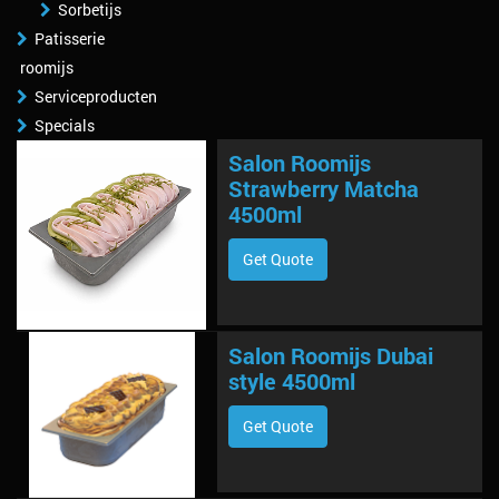
Sorbetijs
Patisserie
roomijs
Serviceproducten
Specials
Salon Roomijs
Strawberry Matcha
4500ml
Get Quote
Salon Roomijs Dubai
style 4500ml
Get Quote