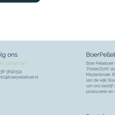
lg ons
BoerPelle
m contact op
Boer Pelleboer 
"PolderZicht" s
38-3690591
Mastenbroek. Bo
nfo@boerpelleboer.nl
van de wijk Sta
van ons bedrijf 
produceren en 