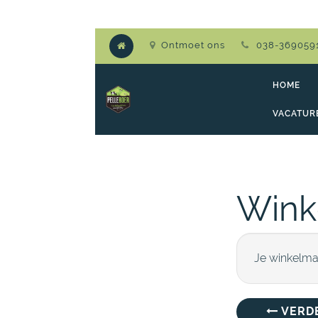
Ontmoet ons
038-369059
HOME
VACATUR
Wink
Je winkelman
VERD