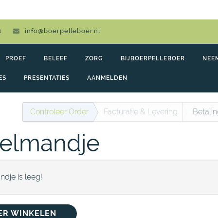
1
info@boerpelleboer.nl
PROEF
BELEEF
ZORG
BIJBOERPELLEBOER
NEE
ES
PRESENTATIES
AANMELDEN
Controleer Order
Facturatie
& Levering
Betali
elmandje
dje is leeg!
ER WINKELEN