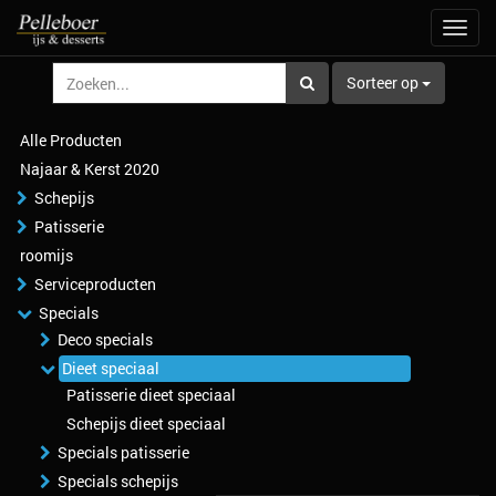
Navig
aan/u
Sorteer op
Alle Producten
Najaar & Kerst 2020
Schepijs
Patisserie
roomijs
Serviceproducten
Specials
Deco specials
Dieet speciaal
Patisserie dieet speciaal
Schepijs dieet speciaal
Specials patisserie
Specials schepijs