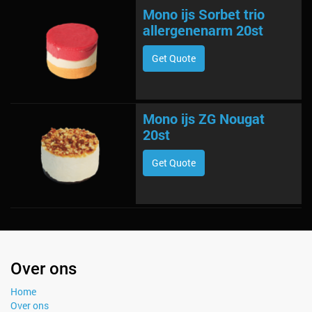
Mono ijs Sorbet trio
allergenenarm 20st
Get Quote
Mono ijs ZG Nougat
20st
Get Quote
Over ons
Home
Over ons