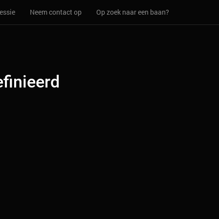
essie
Neem contact op
Op zoek naar een baan?
finieerd