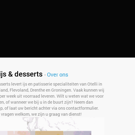
ijs & desserts
-
Over ons
serts levert ijs en patisserie specialiteiten van Otelli in
rland, Flevoland, Drenthe en Groningen. Vaak kunnen wij
per week uit voorraad leveren. Wilt u weten wat we voor
n, of wanneer we bij u in de buurt zijn? Neem dan
, of laat uw bericht achter via ons contactformulier.
e vragen welkom, we zijn u graag van dienst!