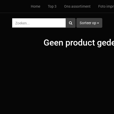
Home
Top 3
Ons assortiment
Foto impr
Sorteer op
Geen product gede