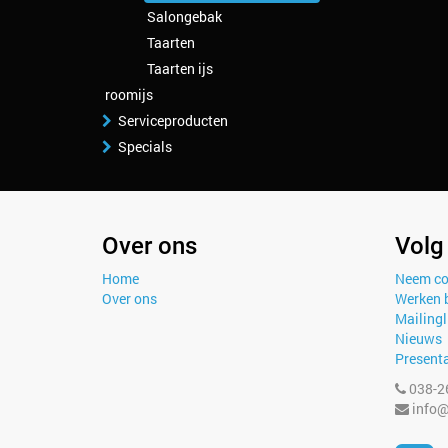
Salongebak
Taarten
Taarten ijs
roomijs
Serviceproducten
Specials
Over ons
Volg
Home
Neem co
Over ons
Werken b
Mailingl
Nieuws
Presenta
038-2
info@