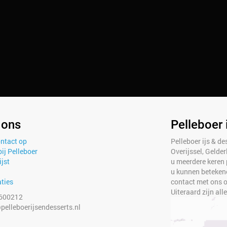
 ons
Pelleboer 
ntact op
Pelleboer ijs & des
ij Pelleboer
Overijssel, Gelde
ijst
u meerdere keren 
u kunnen betekene
ties
contact met ons op
Uiteraard zijn all
600212
pelleboerijsendesserts.nl