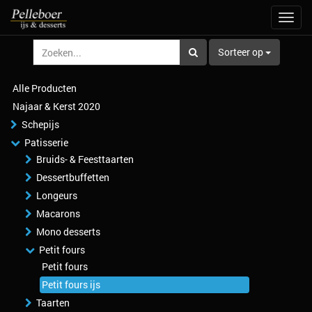
Navig
aan/u
Sorteer op
Alle Producten
Najaar & Kerst 2020
Schepijs
Patisserie
Bruids- & Feesttaarten
Dessertbuffetten
Longeurs
Macarons
Mono desserts
Petit fours
Petit fours
Petit fours ijs
Taarten