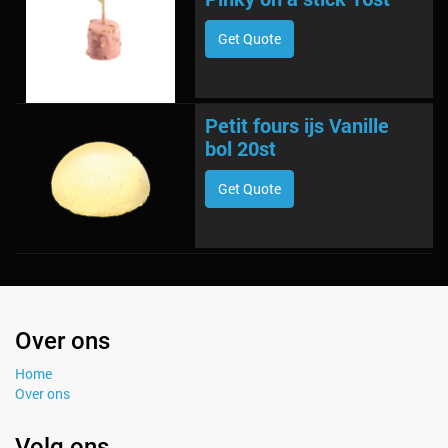
Get Quote
Petit fours ijs Vanille
bol 20st
Get Quote
Over ons
Home
Over ons
Volg ons