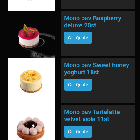
Mono bav Raspberry
deluxe 20st
Get Quote
Mono bav Sweet honey
yoghurt 18st
Get Quote
Mono bav Tartelette
velvet viola 11st
Get Quote