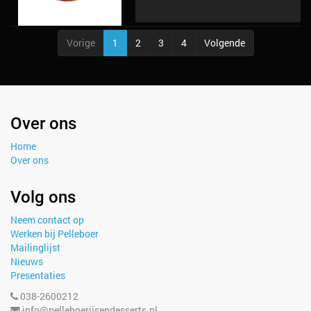
Vorige
1
2
3
4
Volgende
Over ons
Home
Over ons
Volg ons
Neem contact op
Werken bij Pelleboer
Mailinglijst
Nieuws
Presentaties
038-2600212
info@pelleboerijsendesserts.nl