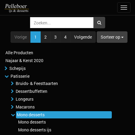
Navig
aan/u
Vorige
1
2
3
4
Volgende
Sorteer op
Alle Producten
Najaar & Kerst 2020
Schepijs
Patisserie
Bruids- & Feesttaarten
Dessertbuffetten
Longeurs
Macarons
Mono desserts
Mono desserts
Mono desserts ijs