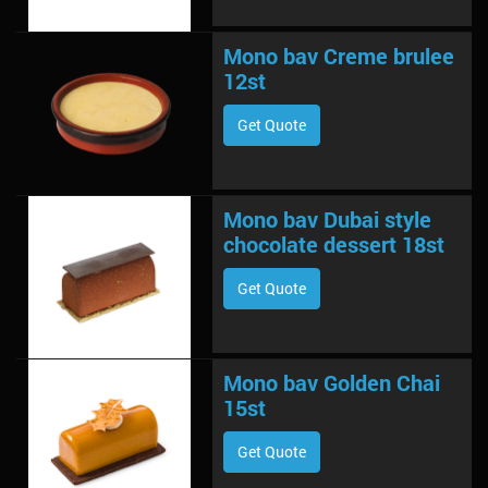
Mono bav Creme brulee
12st
Get Quote
Mono bav Dubai style
chocolate dessert 18st
Get Quote
Mono bav Golden Chai
15st
Get Quote