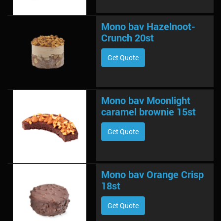
Mono bav Hazelnoot-
Crunch 20st
Get Quote
Mono bav Moonlight
caramel brownie 15st
Get Quote
Mono bav Orange Crisp
18st
Get Quote