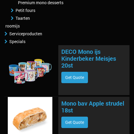
Premium mono desserts
Petit fours
Taarten
roomijs
Serviceproducten
Specials
DECO Mono ijs
Kinderbeker Meisjes
20st
Get Quote
Mono bav Apple strudel
18st
Get Quote