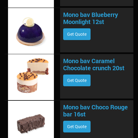
Mono bav Blueberry
Moonlight 12st
Get Quote
Mono bav Caramel
Chocolate crunch 20st
Get Quote
Mono bav Choco Rouge
bar 16st
Get Quote