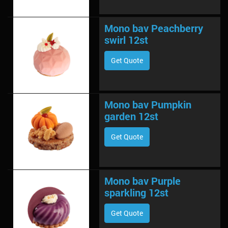
Mono bav Peachberry
swirl 12st
Get Quote
Mono bav Pumpkin
garden 12st
Get Quote
Mono bav Purple
sparkling 12st
Get Quote